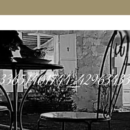
/htdocs/wp-config.php
96
in
on line
33651401744_4296343