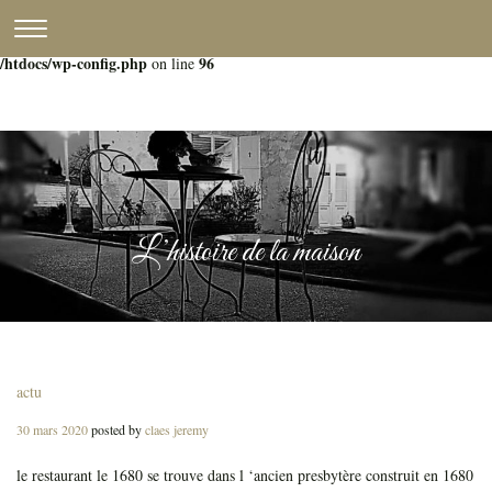
CLICK
Warning
: Constant WP_CRON_LOCK_TIMEOUT already defined in
TO
/htdocs/wp-config.php
96
on line
TOGGLE
Skip
NAVIGATION
to
MENU.
content
L’histoire de la maison
actu
Posted
30 mars 2020
posted by
claes jeremy
on
le restaurant le 1680 se trouve dans l ‘ancien presbytère construit en 1680