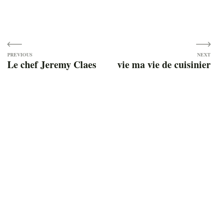
Navigation
Le chef Jeremy Claes
vie ma vie de cuisinier
de
l’article